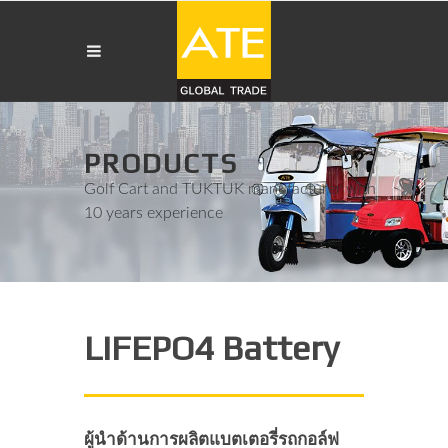
PRODUCTS
Golf Cart and TUKTUK manufacturer with
10 years experience
LIFEPO4 Battery
ผู้นำด้านการผลิตแบตเตอรี่รถกอล์ฟ